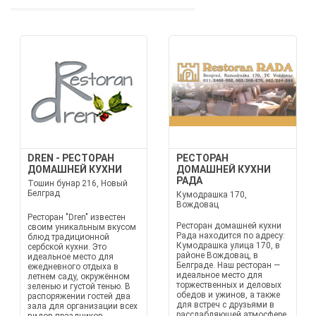
DREN - РЕСТОРАН
РЕСТОРАН
ДОМАШНЕЙ КУХНИ
ДОМАШНЕЙ КУХНИ
РАДА
Тошин бунар 216, Новый
Белград
Кумодрашка 170,
Вождовац
Ресторан "Dren" известен
Ресторан домашней кухни
своим уникальным вкусом
Рада находится по адресу:
блюд традиционной
Кумодрашка улица 170, в
сербской кухни. Это
районе Вождовац, в
идеальное место для
Белграде. Наш ресторан —
ежедневного отдыха в
идеальное место для
летнем саду, окружённом
торжественных и деловых
зеленью и густой тенью. В
обедов и ужинов, а также
распоряжении гостей два
для встреч с друзьями в
зала для организации всех
расслабляющей атмосфере,