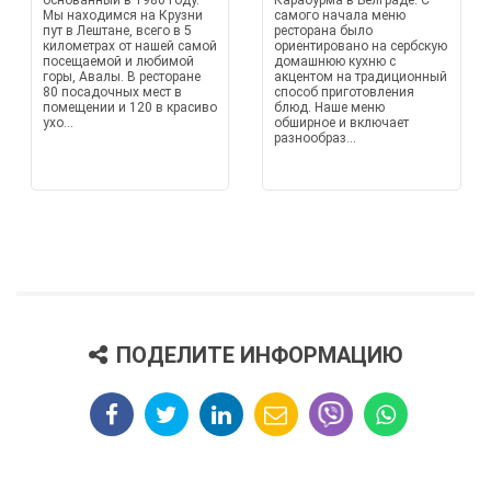
основанный в 1980 году.
Карабурма в Белграде. С
Мы находимся на Крузни
самого начала меню
пут в Лештане, всего в 5
ресторана было
километрах от нашей самой
ориентировано на сербскую
посещаемой и любимой
домашнюю кухню с
горы, Авалы. В ресторане
акцентом на традиционный
80 посадочных мест в
способ приготовления
помещении и 120 в красиво
блюд. Наше меню
ухо...
обширное и включает
разнообраз...
ПОДЕЛИТЕ ИНФОРМАЦИЮ