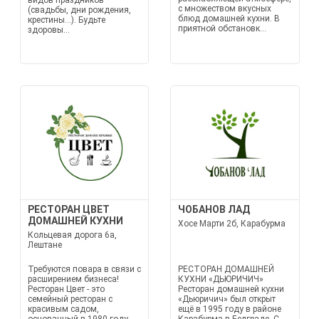
видов праздников
с множеством вкусных
(свадьбы, дни рождения,
блюд домашней кухни. В
крестины...). Будьте
приятной обстановк...
здоровы...
РЕСТОРАН ЦВЕТ
ЧОБАНОВ ЛАД
ДОМАШНЕЙ КУХНИ
Хосе Марти 2б, Карабурма
Кольцевая дорога 6а,
Лештане
Требуются повара в связи с
РЕСТОРАН ДОМАШНЕЙ
расширением бизнеса!
КУХНИ «ДЬЮРИЧИЧ»
Ресторан Цвет - это
Ресторан домашней кухни
семейный ресторан с
«Дьюричич» был открыт
красивым садом,
ещё в 1995 году в районе