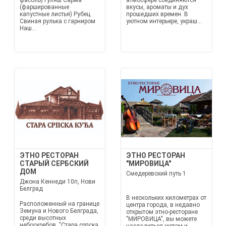
фасоль) Гуляш Сарма
атмосфере соединяются
(фаршированные
вкусы, ароматы и дух
капустные листья) Рубец
прошедших времен. В
Свиная рулька с гарниром
уютном интерьере, украш...
Наш...
ЭТНО РЕСТОРАН
ЭТНО РЕСТОРАН
СТАРЫЙ СЕРБСКИЙ
"МИРОВИЦА"
ДОМ
Смедеревский путь 1
Джона Кеннеди 10п, Нови
Белград
В нескольких километрах от
Расположенный на границе
центра города, в недавно
Земуна и Нового Белграда,
открытом этно-ресторане
среди высотных
"МИРОВИЦА", вы можете
небоскребов, "Стара српска