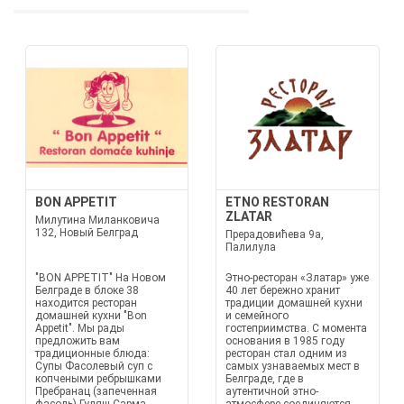
BON APPETIT
ETNO RESTORAN
ZLATAR
Милутина Миланковича
132, Новый Белград
Прерадовићева 9а,
Палилула
"BON APPETIT" На Новом
Этно-ресторан «Златар» уже
Белграде в блоке 38
40 лет бережно хранит
находится ресторан
традиции домашней кухни
домашней кухни "Bon
и семейного
Appetit". Мы рады
гостеприимства. С момента
предложить вам
основания в 1985 году
традиционные блюда:
ресторан стал одним из
Супы Фасолевый суп с
самых узнаваемых мест в
копчеными ребрышками
Белграде, где в
Пребранац (запеченная
аутентичной этно-