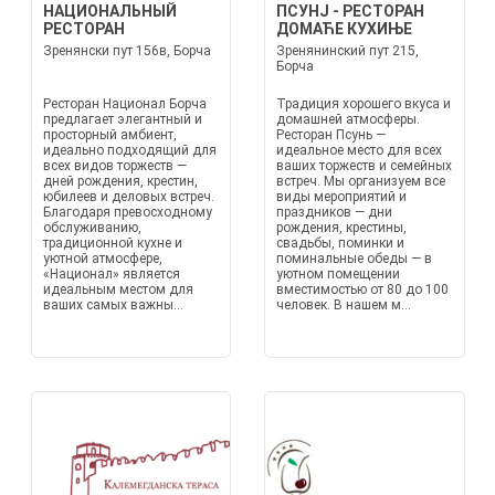
НАЦИОНАЛЬНЫЙ
ПСУНЈ - РЕСТОРАН
РЕСТОРАН
ДОМАЋЕ КУХИЊЕ
Зренянски пут 156в, Борча
Зренянинский пут 215,
Борча
Ресторан Национал Борча
Традиция хорошего вкуса и
предлагает элегантный и
домашней атмосферы.
просторный амбиент,
Ресторан Псунь —
идеально подходящий для
идеальное место для всех
всех видов торжеств —
ваших торжеств и семейных
дней рождения, крестин,
встреч. Мы организуем все
юбилеев и деловых встреч.
виды мероприятий и
Благодаря превосходному
праздников — дни
обслуживанию,
рождения, крестины,
традиционной кухне и
свадьбы, поминки и
уютной атмосфере,
поминальные обеды — в
«Национал» является
уютном помещении
идеальным местом для
вместимостью от 80 до 100
ваших самых важны...
человек. В нашем м...