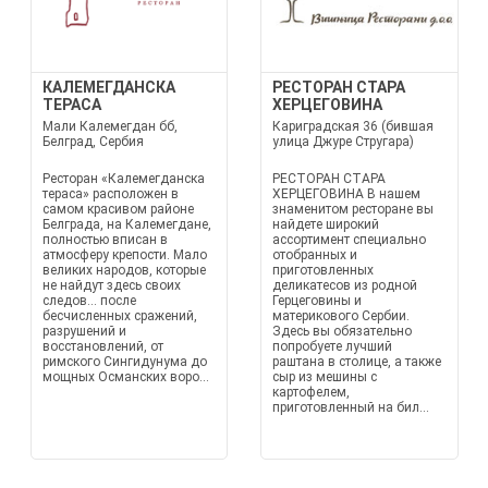
КАЛЕМЕГДАНСКА
РЕСТОРАН СТАРА
ТЕРАСА
ХЕРЦЕГОВИНА
Мали Калемегдан бб,
Кариградская 36 (бившая
Белград, Сербия
улица Джуре Стругара)
Ресторан «Калемегданска
РЕСТОРАН СТАРА
тераса» расположен в
ХЕРЦЕГОВИНА В нашем
самом красивом районе
знаменитом ресторане вы
Белграда, на Калемегдане,
найдете широкий
полностью вписан в
ассортимент специально
атмосферу крепости. Мало
отобранных и
великих народов, которые
приготовленных
не найдут здесь своих
деликатесов из родной
следов... после
Герцеговины и
бесчисленных сражений,
материкового Сербии.
разрушений и
Здесь вы обязательно
восстановлений, от
попробуете лучший
римского Сингидунума до
раштана в столице, а также
мощных Османских воро...
сыр из мешины с
картофелем,
приготовленный на бил...