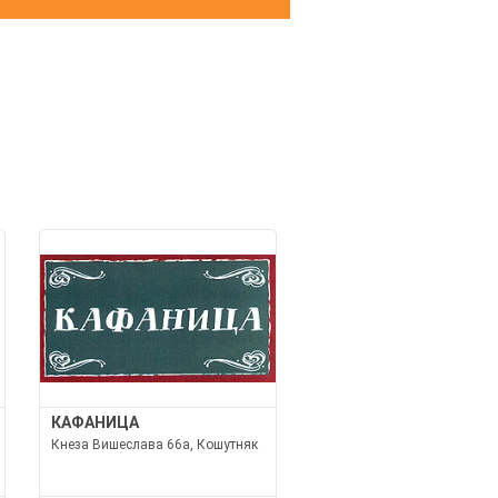
И
КАФАНИЦА
Кнеза Вишеслава 66а, Кошутняк