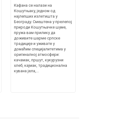
Кафана се налази на
Кошутњаку, једном од
најлепших излетишта у
Београду. Смештена у прелепој
природи Кошутњачке шуме,
пружа вам прилику да
доживите шарме српске
традиције и уживате у
домаћим специјалитетима у
оригиналној атмосфери:
качамак, пршут, кукурузни
хлеб, кајмак, традиционална
кувана јела,...