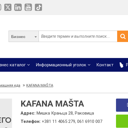
Бизнес
знес каталог
Информационный уголок
Контакт
Р
машняя еда
KAFANA MAŠTA
KAFANA MAŠTA
Адрес:
Мишка Крањца 28, Раковица
Телефон:
+381 11 4065 279
,
061 6910 007