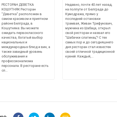
РЕСТОРАН ДЕВЕТКА
Недавно, почти 40 лет назад,
КОШУТНЯК Ресторан
на полпути от Белграда до
"Деветка" расположен в
Кумодража, прямо у
самом красивом и приятном
последней остановки
районе Белграда, в
трамвая, Живан Трифунович,
Кошутняке. Вы можете
мужчина из Шабаца, открыл
ожидать первоклассного
свой ресторан и назвал его
качества, богатый выбор
"Шабачки слатинац"! С тех
национальных и
самых пор и до сегодняшнего
международных блюд и вин, а
дня ресторан стал известен
также завидный уровень
своей отличной традиционной
обслуживания и
кухней. Каждый,...
профессионализма
персонала. В ресторане есть
сп...