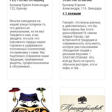
РЕСТОРАН ОРАШАЦ
ЗЛАТНИ ОПАНАК
Бульвар Краля Александра
Бульвар Короля
122, Врачар
Александра, 119, Звездара
+ 1 локации
Многие заведения на
Говорят, что вкусы разные,
нашей улице потеряли то,
и действительно, что бы
что делало их
было жизнь без этого
уникальными, но не мы!
разнообразия? В самом
Зайдите к нам, и вы
сердце города, где
увидите, что всё, что
встречаются традиции и
завоевало сердца наших
современность, есть место,
горожан и удерживало
которое уже поколениям
постоянных посетителей,
объединяет людей с
по-прежнему с нами. Мы
разными вкусами —
тщательно сохранили наши
ЗЛАТНИ ОПАНАК. Это
традиции, проверенные
всегда было не просто
рецепты, профессионализм
обычное ресторан, это и
в обслуживан...
кафе, и тав...