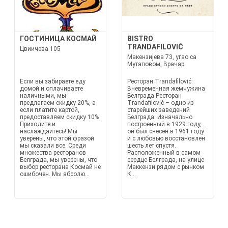
ГОСТИНИЦА КОСМАЙ
BISTRO
TRANDAFILOVIĆ
Цвиичева 105
Макензијева 73, угао са
Мутаповом, Врачар
Если вы забираете еду
Ресторан Trandafilović:
домой и оплачиваете
Вневременная жемчужина
наличными, мы
Белграда Ресторан
предлагаем скидку 20%, а
Trandafilović – одно из
если платите картой,
старейших заведений
предоставляем скидку 10%.
Белграда. Изначально
Приходите и
построенный в 1929 году,
наслаждайтесь! Мы
он был снесен в 1961 году
уверены, что этой фразой
и с любовью восстановлен
мы сказали все. Среди
шесть лет спустя.
множества ресторанов
Расположенный в самом
Белграда, мы уверены, что
сердце Белграда, на улице
выбор ресторана Космай не
Маккензи рядом с рынком
ошибочен. Мы абсолю...
К...