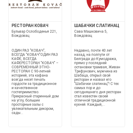
РЕСТОРАН КОВАЧ
ШАБАЧКИ СЛАТИНАЦ
Бульвар Ослободенья 221,
Сава Машковича 5,
Вождовац
Вождовац
ОДИН РАЗ "КОВАЧ",
Недавно, почти 40 лет
ВСЕГДА "КОВАЧ"ОДИН РАЗ
назад, на полпути от
КАФЕ, ВСЕГДА
Белграда до Кумодража,
КАФЕРЕСТОРАН "КОВАЧ" –
прямо у последней
СОВРЕМЕННЫЙ ЭТНО-
остановки трамвая, Живан
РЕСТОРАН С 90-летней
Трифунович, мужчина из
историей, эта кафана
Шабаца, открыл свой
всегда несет печать
ресторан и назвал его
гордости за традиционное
"Шабачки слатинац"! С тех
и качественное
самых пор и до
гостеприимство.
сегодняшнего дня ресторан
Прекрасный старинный дом
стал известен своей
на углу, большие
отличной традиционной
просторные залы с
кухней. Каждый,...
увлекательным декором,
сады...