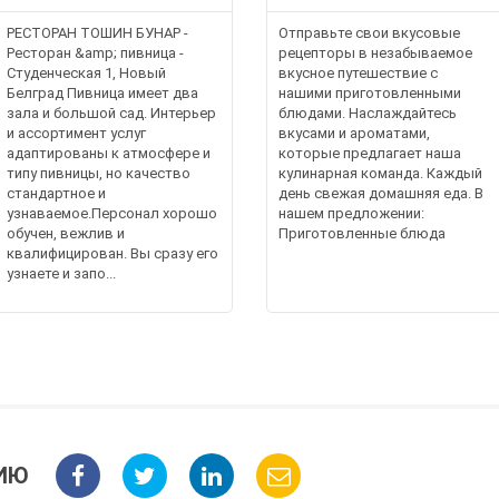
РЕСТОРАН ТОШИН БУНАР -
Отправьте свои вкусовые
Ресторан &amp; пивница -
рецепторы в незабываемое
Студенческая 1, Новый
вкусное путешествие с
Белград Пивница имеет два
нашими приготовленными
зала и большой сад. Интерьер
блюдами. Наслаждайтесь
и ассортимент услуг
вкусами и ароматами,
адаптированы к атмосфере и
которые предлагает наша
типу пивницы, но качество
кулинарная команда. Каждый
стандартное и
день свежая домашняя еда. В
узнаваемое.Персонал хорошо
нашем предложении:
обучен, вежлив и
Приготовленные блюда
квалифицирован. Вы сразу его
узнаете и запо...
ИЮ