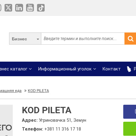
Бизнес
знес каталог
Информационный уголок
Контакт
Р
машняя еда
KOD PILETA
KOD PILETA
Адрес:
Угриновачка 51, Земун
Телефон:
+381 11 316 17 18