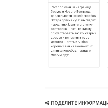
Расположенный на границе
Земуна и Нового Белграда,
среди высотных небоскребов,
"Стара српска кућа" выглядит
нереально. Цель этого этно-
ресторана – дать каждому
почувствовать запахи старых
времен и вспомнить свое
детство. Богатый выбор
хороших вин из знаменитых
винных погребов, наряду с
многим друг...
ПОДЕЛИТЕ ИНФОРМАЦ