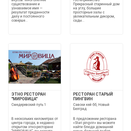
вкусов. Многолетнее
гостеприимство.
существование и
Прекрасный старинный дом
узнаваемое имя —
на углу, большие
результат преданности
просторные залы с
делу и постоянного
увлекательным декором,
соверше...
сады...
ЭТНО РЕСТОРАН
РЕСТОРАН СТАРЫЙ
"МИРОВИЦА"
ПИНГВИН
Смедеревский путь 1
Савски кей бб, Новый
Белград
В нескольких километрах от
В предложении ресторана
центра города, в недавно
«Stari pingvin» вы можете
открытом этно-ресторане
найти блюда домашней