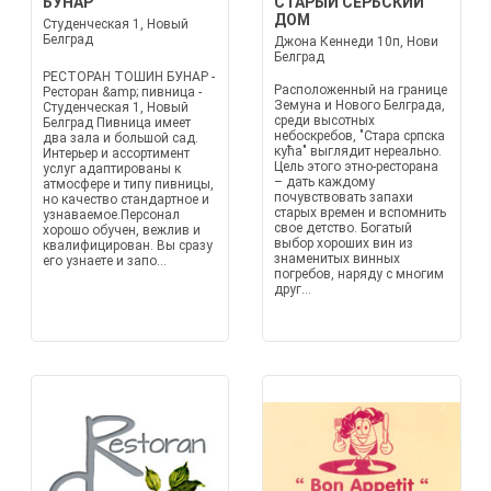
БУНАР
СТАРЫЙ СЕРБСКИЙ
ДОМ
Студенческая 1, Новый
Белград
Джона Кеннеди 10п, Нови
Белград
РЕСТОРАН ТОШИН БУНАР -
Расположенный на границе
Ресторан &amp; пивница -
Земуна и Нового Белграда,
Студенческая 1, Новый
среди высотных
Белград Пивница имеет
небоскребов, "Стара српска
два зала и большой сад.
кућа" выглядит нереально.
Интерьер и ассортимент
Цель этого этно-ресторана
услуг адаптированы к
– дать каждому
атмосфере и типу пивницы,
почувствовать запахи
но качество стандартное и
старых времен и вспомнить
узнаваемое.Персонал
свое детство. Богатый
хорошо обучен, вежлив и
выбор хороших вин из
квалифицирован. Вы сразу
знаменитых винных
его узнаете и запо...
погребов, наряду с многим
друг...