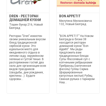
DREN - РЕСТОРАН
BON APPETIT
ДОМАШНЕЙ КУХНИ
Милутина Миланковича
132, Новый Белград
Тошин бунар 216, Новый
Белград
Ресторан "Dren" известен
"BON APPETIT" На Новом
своим уникальным вкусом
Белграде в блоке 38
блюд традиционной
находится ресторан
сербской кухни. Это
домашней кухни "Bon
идеальное место для
Appetit". Мы рады
ежедневного отдыха в
предложить вам
летнем саду, окружённом
традиционные блюда:
зеленью и густой тенью. В
Супы Фасолевый суп с
распоряжении гостей два
копчеными ребрышками
зала для организации всех
Пребранац (запеченная
видов праздников
фасоль) Гуляш Сарма
(свадьбы, дни рождения,
(фаршированные
крестины...). Будьте
капустные листья) Рубец
здоровы...
Свиная рулька с гарниром
Наш...