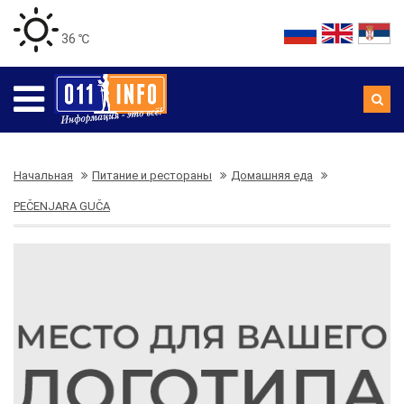
36 ℃
Начальная
Питание и рестораны
Домашняя еда
PEČENJARA GUČA