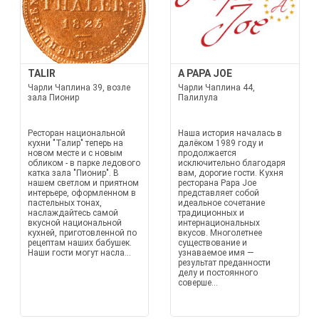
TALIR
A PAPA JOE
Чарли Чаплина 39, возле
Чарли Чаплина 44,
зала Пионир
Палилула
Ресторан национальной
Наша история началась в
кухни "Талир" теперь на
далёком 1989 году и
новом месте и с новым
продолжается
обликом - в парке ледового
исключительно благодаря
катка зала "Пионир". В
вам, дорогие гости. Кухня
нашем светлом и приятном
ресторана Papa Joe
интерьере, оформленном в
представляет собой
пастельных тонах,
идеальное сочетание
наслаждайтесь самой
традиционных и
вкусной национальной
интернациональных
кухней, приготовленной по
вкусов. Многолетнее
рецептам наших бабушек.
существование и
Наши гости могут насла...
узнаваемое имя —
результат преданности
делу и постоянного
соверше...