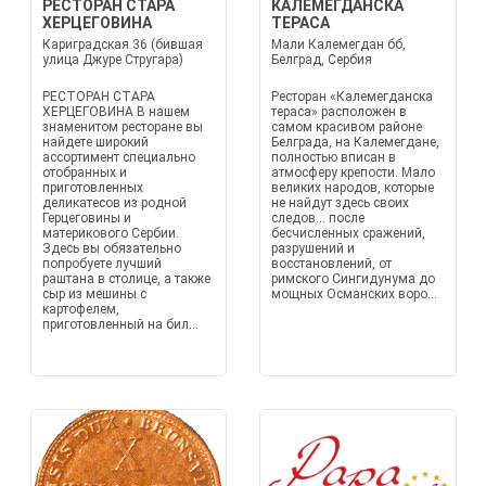
РЕСТОРАН СТАРА
КАЛЕМЕГДАНСКА
ХЕРЦЕГОВИНА
ТЕРАСА
Кариградская 36 (бившая
Мали Калемегдан бб,
улица Джуре Стругара)
Белград, Сербия
РЕСТОРАН СТАРА
Ресторан «Калемегданска
ХЕРЦЕГОВИНА В нашем
тераса» расположен в
знаменитом ресторане вы
самом красивом районе
найдете широкий
Белграда, на Калемегдане,
ассортимент специально
полностью вписан в
отобранных и
атмосферу крепости. Мало
приготовленных
великих народов, которые
деликатесов из родной
не найдут здесь своих
Герцеговины и
следов... после
материкового Сербии.
бесчисленных сражений,
Здесь вы обязательно
разрушений и
попробуете лучший
восстановлений, от
раштана в столице, а также
римского Сингидунума до
сыр из мешины с
мощных Османских воро...
картофелем,
приготовленный на бил...