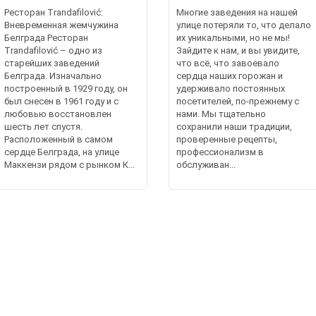
Ресторан Trandafilović:
Многие заведения на нашей
Вневременная жемчужина
улице потеряли то, что делало
Белграда Ресторан
их уникальными, но не мы!
Trandafilović – одно из
Зайдите к нам, и вы увидите,
старейших заведений
что всё, что завоевало
Белграда. Изначально
сердца наших горожан и
построенный в 1929 году, он
удерживало постоянных
был снесен в 1961 году и с
посетителей, по-прежнему с
любовью восстановлен
нами. Мы тщательно
шесть лет спустя.
сохранили наши традиции,
Расположенный в самом
проверенные рецепты,
сердце Белграда, на улице
профессионализм в
Маккензи рядом с рынком К...
обслуживан...