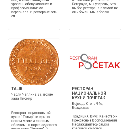
вин, а также завидный
множества ресторанов
уровень обслуживания и
Белграда, мы уверены, что
профессионализма
выбор ресторана Космай не
персонала. В ресторане есть
ошибочен. Мы абсолю...
сп...
TALIR
РЕСТОРАН
НАЦИОНАЛЬНОЙ
Чарли Чаплина 39, возле
КУХНИ ПОЧЕТАК
зала Пионир
Војводе Степе 94е,
Вождовац
Ресторан национальной
Традиция, Вкус, Качество и
кухни "Талир" теперь на
Прекрасные Воспоминания
новом месте и с новым
Наслаждайтесь самой
обликом - в парке ледового
красивой садовой