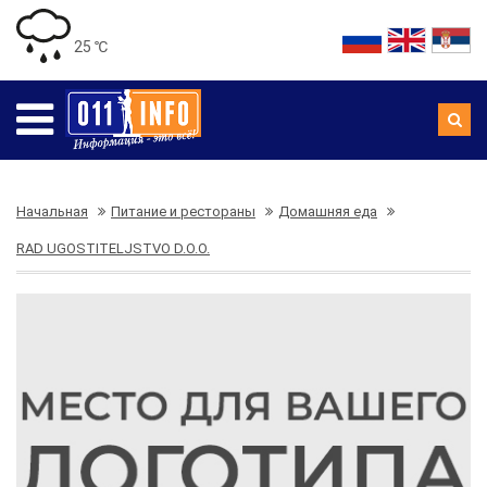
25 ℃
Начальная
Питание и рестораны
Домашняя еда
RAD UGOSTITELJSTVO D.O.O.