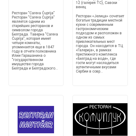
12 (галерея TC), Савски
венец
Ресторан "Careva Ćuprija"
Ресторан «Јелица» сочетает
Ресторан "Careva Ćuprija"
богатые традиции местной
является одним из
кухни с современным
старейших ресторанов и
гастрономическим
символом города
подходом и расположен в
Белграда. Таверна "Careva
одном из самых
Ćuprija", которая имеет
привлекательных мест
четыре комнаты,
города. Он находится в ТЦ
упоминается еще в 1847
«Галерија», в рамках
году в отчете полковника
престижного комплекса
Илии Гарашанина о
«Белград на воде», где
"государственном
гости могут насладиться
имуществе города
аутентичными вкусами
Белграда и Белградского...
Сербии в совр...