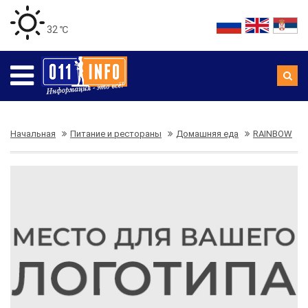
32 ℃
Начальная
Питание и рестораны
Домашняя еда
RAINBOW