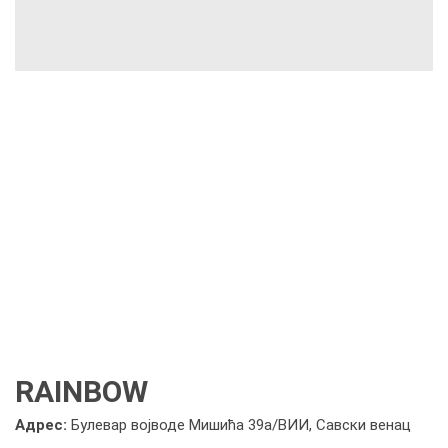
RAINBOW
Адрес:
Булевар војводе Мишића 39а/ВИИ, Савски венац