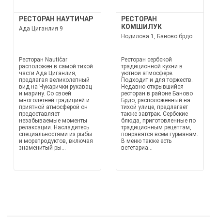
РЕСТОРАН НАУТИЧАР
РЕСТОРАН
КОМШИЛУК
Ада Циганлия 9
Нодилова 1, Баново брдо
Ресторан Nautičar
Ресторан сербской
расположен в самой тихой
традиционной кухни в
части Ада Циганлия,
уютной атмосфере.
предлагая великолепный
Подходит и для торжеств.
вид на Чукарички рукавац
Недавно открывшийся
и марину. Со своей
ресторан в районе Баново
многолетней традицией и
Брдо, расположенный на
приятной атмосферой он
тихой улице, предлагает
предоставляет
также завтрак. Сербские
незабываемые моменты
блюда, приготовленные по
релаксации. Насладитесь
традиционным рецептам,
специальностями из рыбы
понравятся всем гурманам.
и морепродуктов, включая
В меню также есть
знаменитый ры...
вегетариа...