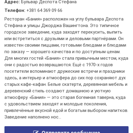
Адрес:
Бульвар Деспота Стефана
Телефон:
+381 64 369 09 66
Ресторан «Бания» расположен на углу бульвара Деспота
Стефана и улицы Джорджа Вашингтона. Это типичное
городское заведение, куда заходят перекусить, выпить
или встретиться с друзьями и деловыми партнёрами. Он
известен своими пиццами, готовыми блюдами и блюдами
по заказу — хорошего качества и по доступным ценам.
Для многих гостей «Бания» стала привычным местом, куда
они с радостью возвращаются. Ещё с 1970-х годов
посетители вспоминают дружеские встречи и праздники
здесь, а интерьер и атмосфера до сих пор сохраняют дух
старых кафе-кафан. Белые скатерти, деревянная мебель и
деревенский стиль создают домашнюю и уютную
атмосферу. «Бания» — это старая богемная таверна, куда
с удовольствием заходят и молодые поколения,
привлечённые вкусной едой и богатым выбором напитков.
Заведение наполнено нос...
Отправите сообщение