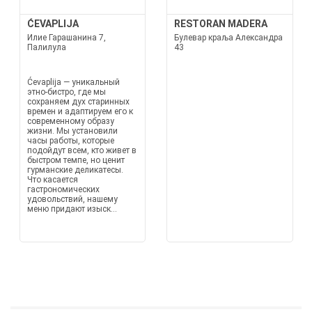
ĆEVAPLIJA
RESTORAN MADERA
Илие Гарашанина 7,
Булевар краља Александра
Палилула
43
Ćevaplija — уникальный
этно-бистро, где мы
сохраняем дух старинных
времен и адаптируем его к
современному образу
жизни. Мы установили
часы работы, которые
подойдут всем, кто живет в
быстром темпе, но ценит
гурманские деликатесы.
Что касается
гастрономических
удовольствий, нашему
меню придают изыск...