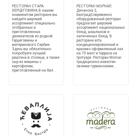
РЕСТОРАН СТАРА
РЕСТОРАН МОРНАР,
ХЕРЦЕГОВИНА В нашем
Дечанска 2,
знаменитом ресторане вы
БелградСовременно
найдете широкий
оборудованный ресторан
ассортимент специально
предлагает широкий
отобранных и
ассортимент национальных
приготовленных
блюд, шашлыков и
деликатесов из родной
запеченных блюд. В
Герцеговины и
ресторане есть
материкового Сербии.
кондиционированный и
Здесь вы обязательно
красиво оформленный зал
попробуете лучший
на 70 мест и терраса на
раштана в столице, а также
тротуаре. Ресторан Мornar
сыр из мешины с
традиционно известен
картофелем,
своими гурманскими...
приготовленный на бил...