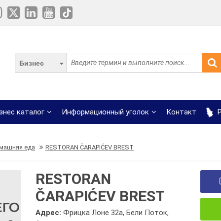
Бизнес
знес каталог
Информационный уголок
Контакт
Р
машняя еда
RESTORAN ČARAPIĆEV BREST
RESTORAN
ČARAPIĆEV BREST
Адрес:
Фрицка Лоне 32а, Бели Поток,