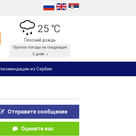
25 ℃
Плоский дождь
Прогноз погоды на следующие
5 дней
екомендации из Сербии
Отправите сообщение
Оцените нас