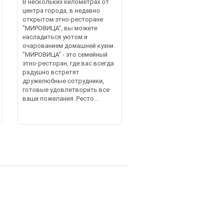
В нескольких километрах от
центра города, в недавно
открытом этно-ресторане
"МИРОВИЦА", вы можете
насладиться уютом и
очарованием домашней кухни.
"МИРОВИЦА" - это семейный
этно-ресторан, где вас всегда
радушно встретят
дружелюбные сотрудники,
готовые удовлетворить все
ваши пожелания. Ресто...