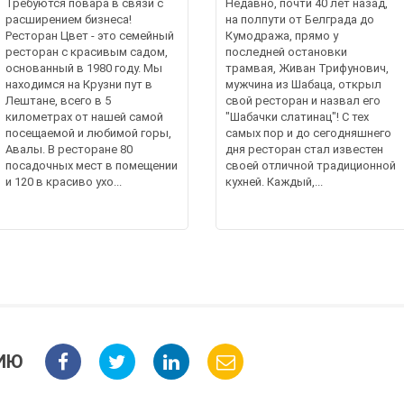
Требуются повара в связи с
Недавно, почти 40 лет назад,
расширением бизнеса!
на полпути от Белграда до
Ресторан Цвет - это семейный
Кумодража, прямо у
ресторан с красивым садом,
последней остановки
основанный в 1980 году. Мы
трамвая, Живан Трифунович,
находимся на Крузни пут в
мужчина из Шабаца, открыл
Лештане, всего в 5
свой ресторан и назвал его
километрах от нашей самой
"Шабачки слатинац"! С тех
посещаемой и любимой горы,
самых пор и до сегодняшнего
Авалы. В ресторане 80
дня ресторан стал известен
посадочных мест в помещении
своей отличной традиционной
и 120 в красиво ухо...
кухней. Каждый,...
ИЮ