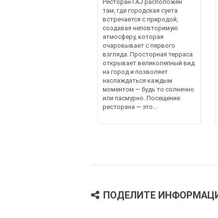
Ресторан ГАЈ расположен
там, где городская суета
встречается с природой,
создавая неповторимую
атмосферу, которая
очаровывает с первого
взгляда. Просторная терраса
открывает великолепный вид
на город и позволяет
наслаждаться каждым
моментом — будь то солнечно
или пасмурно. Посещение
ресторана — это...
ПОДЕЛИТЕ ИНФОРМАЦ