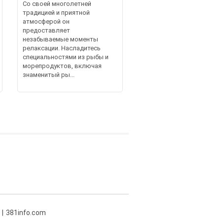
Со своей многолетней
традицией и приятной
атмосферой он
предоставляет
незабываемые моменты
релаксации. Насладитесь
специальностями из рыбы и
морепродуктов, включая
знаменитый ры...
381info.com