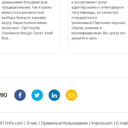
домашними блюдами (как
и ассортимент услуг
традиционными, так и гриль-
адаптированы к атмосфере и
меню) и возможностью
типу пивницы, но качество
выбора блюд по вашему
стандартное и
вкусу. Наше полное меню
узнаваемое.Персонал хорошо
включает: Суп/Чорба
обучен, вежлив и
Основное блюдо Салат Хлеб
квалифицирован. Вы сразу его
Все...
узнаете и запо...
ИЮ
 011info.com
О нас
Правила использования
Impressum
E-mail