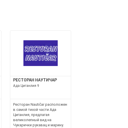
РЕСТОРАН НАУТИЧАР
Ада Циганлия 9
Ресторан Nautičar расположен
в самой тихой части Ада
Циганлия, предлагая
великолепный вид на
Чукарички рукавац и марину.