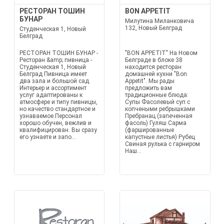
РЕСТОРАН ТОШИН
BON APPETIT
БУНАР
Милутина Миланковича
132, Новый Белград
Студенческая 1, Новый
Белград
РЕСТОРАН ТОШИН БУНАР -
"BON APPETIT" На Новом
Ресторан &amp; пивница -
Белграде в блоке 38
Студенческая 1, Новый
находится ресторан
Белград Пивница имеет
домашней кухни "Bon
два зала и большой сад.
Appetit". Мы рады
Интерьер и ассортимент
предложить вам
услуг адаптированы к
традиционные блюда:
атмосфере и типу пивницы,
Супы Фасолевый суп с
но качество стандартное и
копчеными ребрышками
узнаваемое.Персонал
Пребранац (запеченная
хорошо обучен, вежлив и
фасоль) Гуляш Сарма
квалифицирован. Вы сразу
(фаршированные
его узнаете и запо...
капустные листья) Рубец
Свиная рулька с гарниром
Наш...