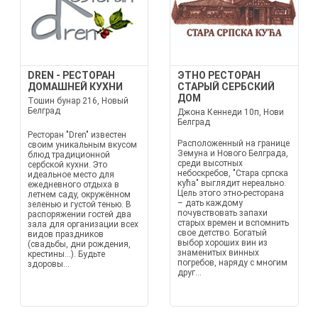
DREN - РЕСТОРАН
ЭТНО РЕСТОРАН
ДОМАШНЕЙ КУХНИ
СТАРЫЙ СЕРБСКИЙ
ДОМ
Тошин бунар 216, Новый
Белград
Джона Кеннеди 10п, Нови
Белград
Ресторан "Dren" известен
Расположенный на границе
своим уникальным вкусом
Земуна и Нового Белграда,
блюд традиционной
среди высотных
сербской кухни. Это
небоскребов, "Стара српска
идеальное место для
кућа" выглядит нереально.
ежедневного отдыха в
Цель этого этно-ресторана
летнем саду, окружённом
– дать каждому
зеленью и густой тенью. В
почувствовать запахи
распоряжении гостей два
старых времен и вспомнить
зала для организации всех
свое детство. Богатый
видов праздников
выбор хороших вин из
(свадьбы, дни рождения,
знаменитых винных
крестины...). Будьте
погребов, наряду с многим
здоровы...
друг...