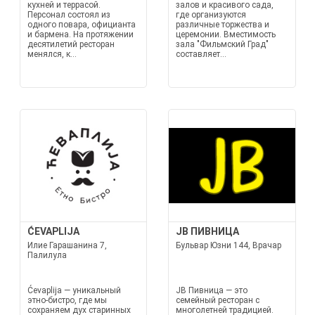
кухней и террасой.
залов и красивого сада,
Персонал состоял из
где организуются
одного повара, официанта
различные торжества и
и бармена. На протяжении
церемонии. Вместимость
десятилетий ресторан
зала "Фильмский Град"
менялся, к...
составляет...
ĆEVAPLIJA
JB ПИВНИЦА
Илие Гарашанина 7,
Бульвар Юзни 144, Врачар
Палилула
Ćevaplija — уникальный
JB Пивница — это
этно-бистро, где мы
семейный ресторан с
сохраняем дух старинных
многолетней традицией.