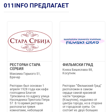
011INFO ПРЕДЛАГАЕТ
РЕСТОРАН СТАРА
ФИЛЬМСКИ ГРАД
СЕРБИЯ
Кнеза Вишеслава 88,
Косутняк
Максима Горького 51,
Врачар
Ресторан был основан 1
Ресторан "Фильмский Град"
апреля 1928 года как кафе
расположен в самом
господина Благоя
сердце самой красивой
Трпковича по адресу улица
части Чукарицы
Наследника Престола Петра
(Кошутняк), недалеко от
57. В то время ресторан
центра города, но в стороне
располагал тремя
от городской суеты. Он
комнатами, небольшой
состоит из двух больших