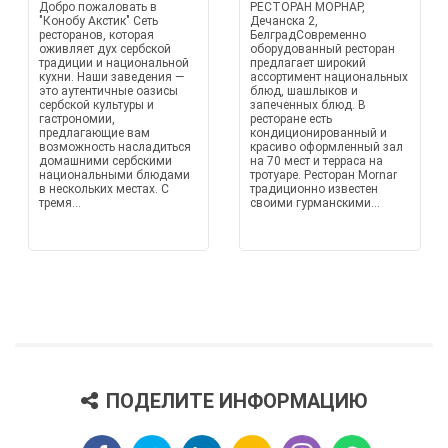
Добро пожаловать в
РЕСТОРАН МОРНАР,
"Конобу Акстик" Сеть
Дечанска 2,
ресторанов, которая
БелградСовременно
оживляет дух сербской
оборудованный ресторан
традиции и национальной
предлагает широкий
кухни. Наши заведения —
ассортимент национальных
это аутентичные оазисы
блюд, шашлыков и
сербской культуры и
запеченных блюд. В
гастрономии,
ресторане есть
предлагающие вам
кондиционированный и
возможность насладиться
красиво оформленный зал
домашними сербскими
на 70 мест и терраса на
национальными блюдами
тротуаре. Ресторан Мornar
в нескольких местах. С
традиционно известен
тремя...
своими гурманскими...
ПОДЕЛИТЕ ИНФОРМАЦИЮ