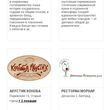
и искреннему
настоящее переживание.
гостеприимству. Наша
Сочетание современной
история создавалась
кухни и подлинной
годами за общим столом, в
атмосферы создаёт
ароматах блюд,
идеальное пространство
передаваемых из
для любых поводов — от
поколения в поколение.
деловых обедов до
Каждое блюдо мы готовим
романтическ...
с заботой и ув...
АКУСТИК КОНОБА
РЕСТОРАН МОРНАР
Парижская 16, Старый
Дечанска 2, Белград
город
+ 2 локации