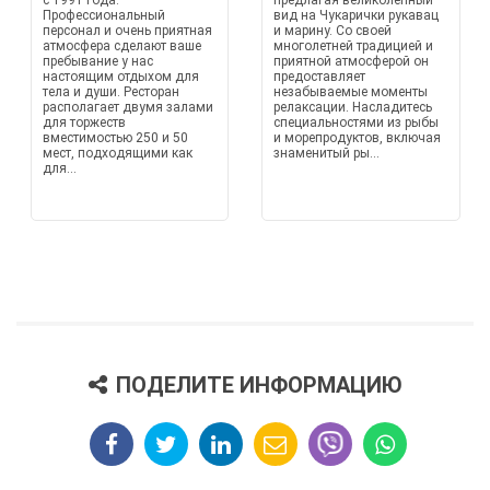
с 1991 года.
предлагая великолепный
Профессиональный
вид на Чукарички рукавац
персонал и очень приятная
и марину. Со своей
атмосфера сделают ваше
многолетней традицией и
пребывание у нас
приятной атмосферой он
настоящим отдыхом для
предоставляет
тела и души. Ресторан
незабываемые моменты
располагает двумя залами
релаксации. Насладитесь
для торжеств
специальностями из рыбы
вместимостью 250 и 50
и морепродуктов, включая
мест, подходящими как
знаменитый ры...
для...
ПОДЕЛИТЕ ИНФОРМАЦИЮ