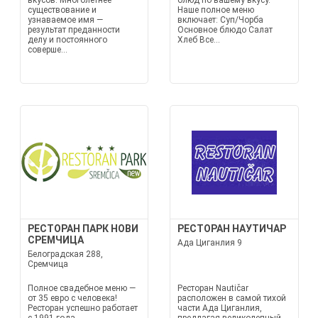
вкусов. Многолетнее
блюд по вашему вкусу.
существование и
Наше полное меню
узнаваемое имя —
включает: Суп/Чорба
результат преданности
Основное блюдо Салат
делу и постоянного
Хлеб Все...
соверше...
РЕСТОРАН ПАРК НОВИ
РЕСТОРАН НАУТИЧАР
СРЕМЧИЦА
Ада Циганлия 9
Белоградская 288,
Сремчица
Полное свадебное меню —
Ресторан Nautičar
от 35 евро с человека!
расположен в самой тихой
Ресторан успешно работает
части Ада Циганлия,