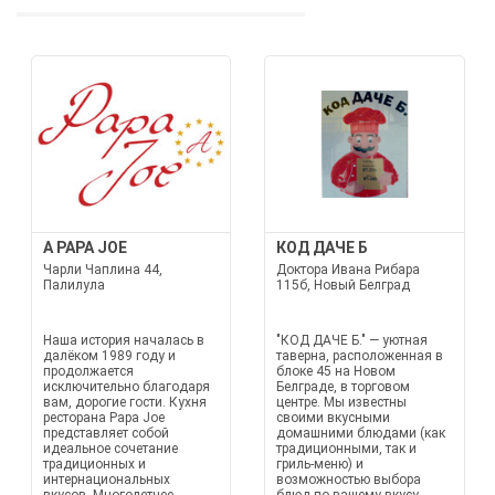
A PAPA JOE
КОД ДАЧЕ Б
Чарли Чаплина 44,
Доктора Ивана Рибара
Палилула
115б, Новый Белград
Наша история началась в
"КОД ДАЧЕ Б." — уютная
далёком 1989 году и
таверна, расположенная в
продолжается
блоке 45 на Новом
исключительно благодаря
Белграде, в торговом
вам, дорогие гости. Кухня
центре. Мы известны
ресторана Papa Joe
своими вкусными
представляет собой
домашними блюдами (как
идеальное сочетание
традиционными, так и
традиционных и
гриль-меню) и
интернациональных
возможностью выбора