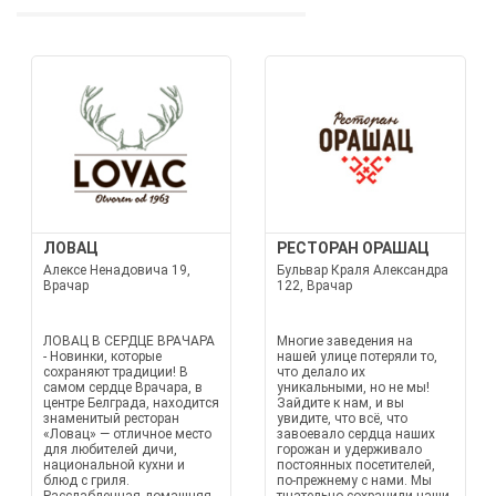
ЛОВАЦ
РЕСТОРАН ОРАШАЦ
Алексе Ненадовича 19,
Бульвар Краля Александра
Врачар
122, Врачар
ЛОВАЦ В СЕРДЦЕ ВРАЧАРА
Многие заведения на
- Новинки, которые
нашей улице потеряли то,
сохраняют традиции! В
что делало их
самом сердце Врачара, в
уникальными, но не мы!
центре Белграда, находится
Зайдите к нам, и вы
знаменитый ресторан
увидите, что всё, что
«Ловац» — отличное место
завоевало сердца наших
для любителей дичи,
горожан и удерживало
национальной кухни и
постоянных посетителей,
блюд с гриля.
по-прежнему с нами. Мы