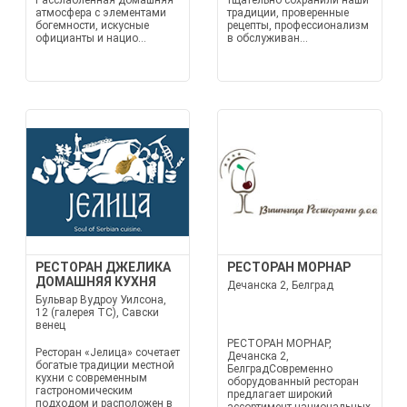
Расслабленная домашняя
тщательно сохранили наши
атмосфера с элементами
традиции, проверенные
богемности, искусные
рецепты, профессионализм
официанты и нацио...
в обслуживан...
РЕСТОРАН ДЖЕЛИКА
РЕСТОРАН МОРНАР
ДОМАШНЯЯ КУХНЯ
Дечанска 2, Белград
Бульвар Вудроу Уилсона,
12 (галерея TC), Савски
венец
РЕСТОРАН МОРНАР,
Ресторан «Јелица» сочетает
Дечанска 2,
богатые традиции местной
БелградСовременно
кухни с современным
оборудованный ресторан
гастрономическим
предлагает широкий
подходом и расположен в