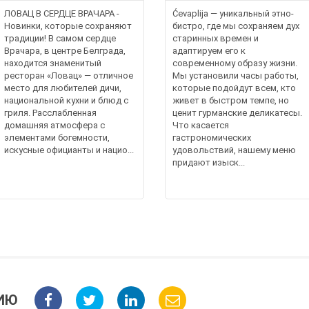
ЛОВАЦ В СЕРДЦЕ ВРАЧАРА -
Ćevaplija — уникальный этно-
Новинки, которые сохраняют
бистро, где мы сохраняем дух
традиции! В самом сердце
старинных времен и
Врачара, в центре Белграда,
адаптируем его к
находится знаменитый
современному образу жизни.
ресторан «Ловац» — отличное
Мы установили часы работы,
место для любителей дичи,
которые подойдут всем, кто
национальной кухни и блюд с
живет в быстром темпе, но
гриля. Расслабленная
ценит гурманские деликатесы.
домашняя атмосфера с
Что касается
элементами богемности,
гастрономических
искусные официанты и нацио...
удовольствий, нашему меню
придают изыск...
ИЮ