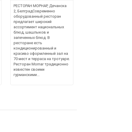
РЕСТОРАН МОРНАР, Дечанска
2, БелградСовременно
оборудованный ресторан
предлагает широкий
ассортимент национальных
блюд, шашлыков и
запеченных блюд. В
ресторане есть
кондиционированный и
красиво оформленный зал на
70 мест и терраса на тротуаре.
Ресторан Мornar традиционно
известен своими
гурманскими...