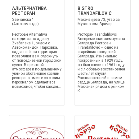
АЛЬТЕРНАТИВА
BISTRO
РЕСТОРАН
TRANDAFILOVIĆ
Звечанска 1
Макензијева 73, угао са
(Автокоманда)
Мутаповом, Врачар
Ресторан Alternativa
Ресторан Trandafilović:
находится по адресу
Вневременная жемчужина
Zvečanska 1, рядом с
Белграда Ресторан
Автокомандой. Парковка,
Trandafilović – одно из
сад и зелёная территория
старейших заведений
позволяют вам отдохнуть
Белграда. Изначально
от повседневной городской
построенный в 1929 году,
суеты. В приятной
он был снесен в 1961 году
атмосфере и по-домашнему
и с любовью восстановлен
уютной обстановке хозяин
шесть лет спустя.
ресторана вместе со своим
Расположенный в самом
персоналом сделает всё
сердце Белграда, на улице
возможное, чтобы кажды...
Маккензи рядом с рынком
К...