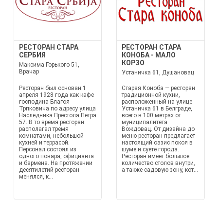
РЕСТОРАН СТАРА
РЕСТОРАН СТАРА
СЕРБИЯ
КОНОБА - МАЛО
КОРЗО
Максима Горького 51,
Врачар
Устаничка 61, Душановац
Ресторан был основан 1
Старая Коноба — ресторан
апреля 1928 года как кафе
традиционной кухни,
господина Благоя
расположенный на улице
Трпковича по адресу улица
Устаничка 61 в Белграде,
Наследника Престола Петра
всего в 100 метрах от
57. В то время ресторан
муниципалитета
располагал тремя
Вождовац. От дизайна до
комнатами, небольшой
меню ресторан предлагает
кухней и террасой.
настоящий оазис покоя в
Персонал состоял из
шуме и суете города.
одного повара, официанта
Ресторан имеет большое
и бармена. На протяжении
количество столов внутри,
десятилетий ресторан
а также садовую зону, кот...
менялся, к...