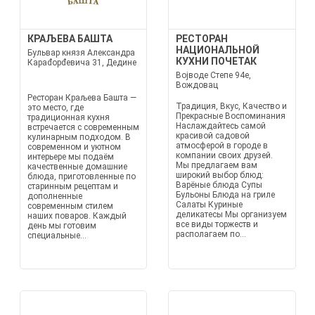
КРАЉЕВА БАШТА
РЕСТОРАН
НАЦИОНАЛЬНОЙ
Бульвар князя Александра
КУХНИ ПОЧЕТАК
Караđорđевича 31, Дедине
Војводе Степе 94е,
Вождовац
Ресторан Краљева Башта —
Традиция, Вкус, Качество и
это место, где
Прекрасные Воспоминания
традиционная кухня
Наслаждайтесь самой
встречается с современным
красивой садовой
кулинарным подходом. В
атмосферой в городе в
современном и уютном
компании своих друзей.
интерьере мы подаём
Мы предлагаем вам
качественные домашние
широкий выбор блюд:
блюда, приготовленные по
Варёные блюда Супы
старинным рецептам и
Бульоны Блюда на гриле
дополненные
Салаты Куриные
современным стилем
деликатесы Мы организуем
наших поваров. Каждый
все виды торжеств и
день мы готовим
располагаем по...
специальные...