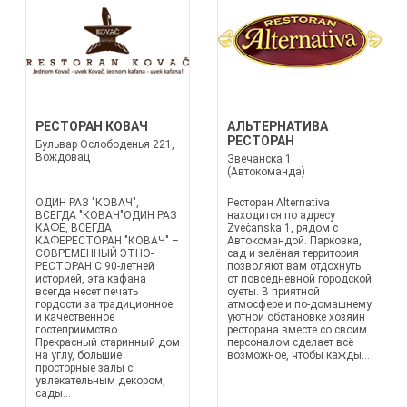
РЕСТОРАН КОВАЧ
АЛЬТЕРНАТИВА
РЕСТОРАН
Бульвар Ослободенья 221,
Вождовац
Звечанска 1
(Автокоманда)
ОДИН РАЗ "КОВАЧ",
Ресторан Alternativa
ВСЕГДА "КОВАЧ"ОДИН РАЗ
находится по адресу
КАФЕ, ВСЕГДА
Zvečanska 1, рядом с
КАФЕРЕСТОРАН "КОВАЧ" –
Автокомандой. Парковка,
СОВРЕМЕННЫЙ ЭТНО-
сад и зелёная территория
РЕСТОРАН С 90-летней
позволяют вам отдохнуть
историей, эта кафана
от повседневной городской
всегда несет печать
суеты. В приятной
гордости за традиционное
атмосфере и по-домашнему
и качественное
уютной обстановке хозяин
гостеприимство.
ресторана вместе со своим
Прекрасный старинный дом
персоналом сделает всё
на углу, большие
возможное, чтобы кажды...
просторные залы с
увлекательным декором,
сады...