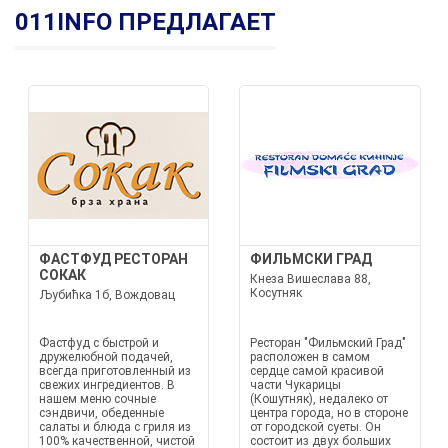
011INFO ПРЕДЛАГАЕТ
ФАСТФУД РЕСТОРАН
ФИЛЬМСКИ ГРАД
СОКАК
Кнеза Вишеслава 88,
Косутняк
Љубићка 1б, Вождовац
Фастфуд с быстрой и
Ресторан "Фильмский Град"
дружелюбной подачей,
расположен в самом
всегда приготовленный из
сердце самой красивой
свежих ингредиентов. В
части Чукарицы
нашем меню сочные
(Кошутняк), недалеко от
сэндвичи, обеденные
центра города, но в стороне
салаты и блюда с гриля из
от городской суеты. Он
100% качественной, чистой
состоит из двух больших