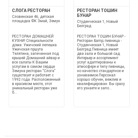
СЛОГА РЕСТОРАН
РЕСТОРАН ТОШИН
БУНАР
Словенская 46, детская
площадка ФК Змай, Земун
Студенческая 1, Новый
Белград
РЕСТОРАН ДОМАШНЕЙ
РЕСТОРАН ТОШИН БУНАР -
КУХНИ! Специальности
Ресторан &amp; пивница -
дома: Ужичский лепешка
Студенческая 1, Новый
Ужичская пршута
Белград Пивница имеет
Телятина, запеченная под
два зала и большой сад.
крышей Домашний айвар и
Интерьер и ассортимент
все салаты К Вашим
услуг адаптированы к
услугам в самом сердце
атмосфере и типу пивницы,
Земуна ресторан "Слога"
но качество стандартное и
существует и работает с
узнаваемое.Персонал
1992 года. Расположенный
хорошо обучен, вежлив и
в красивом месте, этот
квалифицирован. Вы сразу
уникальный ресторан уже
его узнаете и запо...
б...