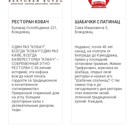
РЕСТОРАН КОВАЧ
ШАБАЧКИ СЛАТИНАЦ
Бульвар Ослободенья 221,
Сава Машковича 5,
Вождовац
Вождовац
ОДИН РАЗ "КОВАЧ",
Недавно, почти 40 лет
ВСЕГДА "КОВАЧ"ОДИН РАЗ
назад, на полпути от
КАФЕ, ВСЕГДА
Белграда до Кумодража,
КАФЕРЕСТОРАН "КОВАЧ" –
прямо у последней
СОВРЕМЕННЫЙ ЭТНО-
остановки трамвая, Живан
РЕСТОРАН С 90-летней
Трифунович, мужчина из
историей, эта кафана
Шабаца, открыл свой
всегда несет печать
ресторан и назвал его
гордости за традиционное
"Шабачки слатинац"! С тех
и качественное
самых пор и до
гостеприимство.
сегодняшнего дня ресторан
Прекрасный старинный дом
стал известен своей
на углу, большие
отличной традиционной
просторные залы с
кухней. Каждый,...
увлекательным декором,
сады...