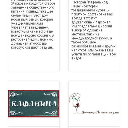
Ресторан "Кафана код
Жаркове находится старое
Неше" - ресторан
заведение общественного
традиционной кухни. В
питания, принадлежащее
приятной обстановке вас
семье Чедич. Этот дом
всегда встретит
носит имя семьи, которая
дружелюбный персонал.
уже десятилетиями
Мы предлагаем широкий
управляет заведением,
выбор блюд как из
известным как место, где
местной, так и из
всегда «вкусно кормят». В
международной кухни, а
ресторане Чедич, помимо
также большое
домашней атмосферы,
разнообразие вин и других
которую создают радушн...
напитков. Мы оказываем
услуги по организации всех
видов...