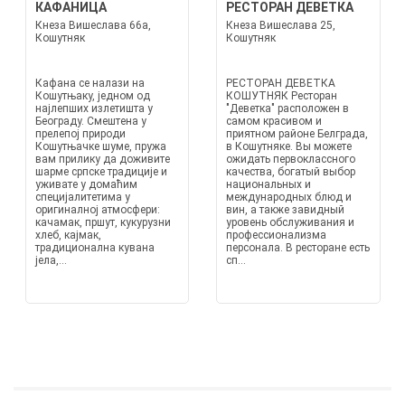
КАФАНИЦА
РЕСТОРАН ДЕВЕТКА
Кнеза Вишеслава 66а,
Кнеза Вишеслава 25,
Кошутняк
Кошутняк
Кафана се налази на
РЕСТОРАН ДЕВЕТКА
Кошутњаку, једном од
КОШУТНЯК Ресторан
најлепших излетишта у
"Деветка" расположен в
Београду. Смештена у
самом красивом и
прелепој природи
приятном районе Белграда,
Кошутњачке шуме, пружа
в Кошутняке. Вы можете
вам прилику да доживите
ожидать первоклассного
шарме српске традиције и
качества, богатый выбор
уживате у домаћим
национальных и
специјалитетима у
международных блюд и
оригиналној атмосфери:
вин, а также завидный
качамак, пршут, кукурузни
уровень обслуживания и
хлеб, кајмак,
профессионализма
традиционална кувана
персонала. В ресторане есть
јела,...
сп...