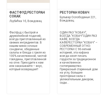
ФАСТФУД РЕСТОРАН
РЕСТОРАН КОВАЧ
СОКАК
Бульвар Ослободенья 221,
Вождовац
Љубићка 1б, Вождовац
Фастфуд с быстрой и
ОДИН РАЗ "КОВАЧ",
дружелюбной подачей,
ВСЕГДА "КОВАЧ"ОДИН РАЗ
всегда приготовленный из
КАФЕ, ВСЕГДА
свежих ингредиентов. В
КАФЕРЕСТОРАН "КОВАЧ" –
нашем меню сочные
СОВРЕМЕННЫЙ ЭТНО-
сэндвичи, обеденные
РЕСТОРАН С 90-летней
салаты и блюда с гриля из
историей, эта кафана
100% качественной, чистой
всегда несет печать
говядины, приготовленной
гордости за традиционное
на огне. Приходите к нам
и качественное
или заказывайте – вкус,
гостеприимство.
который возвращает!
Прекрасный старинный дом
на углу, большие
просторные залы с
увлекательным декором,
сады...