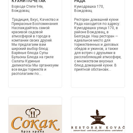
КУХНИ ПОЧЕТАК
РАДА
Војводе Степе 94е,
Кумодрашка 170,
Вождовац
Вождовац
Традиция, Вкус, Качество и
Ресторан домашней кухни
Прекрасные Воспоминания
Рада находится по адресу:
Наслаждайтесь самой
Кумодрашка улица 170, в
красивой садовой
районе Вождовац, в
атмосферой в городе в
Белграде. Наш ресторан —
компании своих друзей.
идеальное место для
Мы предлагаем вам
торжественных и деловых
широкий выбор блюд:
обедов и ужинов, а также
Варёные блюда Супы
для встреч с друзьями в
Бульоны Блюда на гриле
расслабляющей атмосфере,
Салаты Куриные
с множеством вкусных
деликатесы Мы организуем
блюд домашней кухни. В
все виды торжеств и
приятной обстановк...
располагаем по...