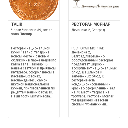
TALIR
РЕСТОРАН МОРНАР
Чарли Чаплина 39, возле
Дечанска 2, Белград
зала Пионир
Ресторан национальной
РЕСТОРАН МОРНАР,
кухни "Талир" теперь на
Дечанска 2,
новом месте и с новым
БелградСовременно
обликом - в парке ледового
оборудованный ресторан
катка зала "Пионир". В
предлагает широкий
нашем светлом и приятном
ассортимент национальных
интерьере, оформленном в
блюд, шашлыков и
пастельных тонах,
запеченных блюд. В
наслаждайтесь самой
ресторане есть
вкусной национальной
кондиционированный и
кухней, приготовленной по
красиво оформленный зал
рецептам наших бабушек.
на 70 мест и терраса на
Наши гости могут насла...
тротуаре. Ресторан Мornar
традиционно известен
своими гурманскими...