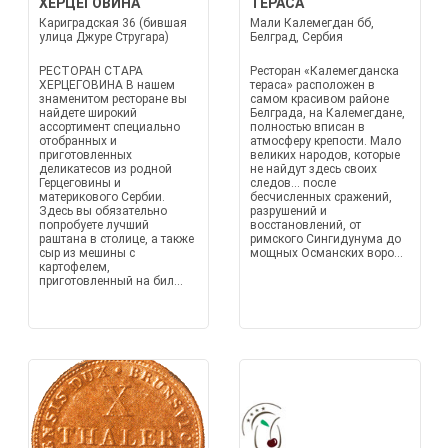
ХЕРЦЕГОВИНА
ТЕРАСА
Кариградская 36 (бившая
Мали Калемегдан бб,
улица Джуре Стругара)
Белград, Сербия
РЕСТОРАН СТАРА
Ресторан «Калемегданска
ХЕРЦЕГОВИНА В нашем
тераса» расположен в
знаменитом ресторане вы
самом красивом районе
найдете широкий
Белграда, на Калемегдане,
ассортимент специально
полностью вписан в
отобранных и
атмосферу крепости. Мало
приготовленных
великих народов, которые
деликатесов из родной
не найдут здесь своих
Герцеговины и
следов... после
материкового Сербии.
бесчисленных сражений,
Здесь вы обязательно
разрушений и
попробуете лучший
восстановлений, от
раштана в столице, а также
римского Сингидунума до
сыр из мешины с
мощных Османских воро...
картофелем,
приготовленный на бил...