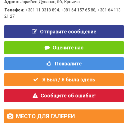
Адрес:
Јојкићев Дунавац бб, Крњача
Телефон:
+381 11 3318 894
,
+381 64 157 65 88
,
+381 64 113
21 27
Отправите сообщение
Оцените нас
Похвалите
Я Был / Я была здесь
Сообщите об ошибке!
МЕСТО ДЛЯ ГАЛЕРЕИ