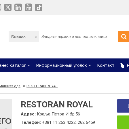
Бизнес
знес каталог
Информационный уголок
Контакт
Р
машняя еда
RESTORAN ROYAL
RESTORAN ROYAL
Адрес:
Краља Петра И бр.56
Телефон:
+381 11 263 4222
,
262 6459