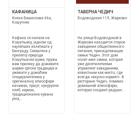
КАФАНИЦА
ТАВЕРНА ЧЕДИЧ
Кнеза Вишеслава 66а,
Водоводская 119, Жарково
Кошутняк
Кафана се налази на
На улице Водоводской в
Кошутњаку, једном од
Жаркове находится старое
најлепших излетишта у
заведение общественного
Београду. Смештена у
питания, принадлежащее
прелепој природи
семье Чедич. Этот дом
Кошутњачке шуме, пружа
носит имя семьи, которая
вам прилику да доживите
уже десятилетиями
шарме српске традиције и
управляет заведением,
уживате у домаћим
известным как место, где
специјалитетима у
всегда «вкусно кормят». В
оригиналној атмосфери:
ресторане Чедич, помимо
качамак, пршут, кукурузни
домашней атмосферы,
хлеб, кајмак,
которую создают радушн...
традиционална кувана
јела,...