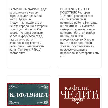
Ресторан "Фильмский Град"
РЕСТОРАН ДЕВЕТКА
расположен в самом
КОШУТНЯК Ресторан
сердце самой красивой
"Деветка" расположен в
части Чукарицы
самом красивом и
(Кошутняк), недалеко от
приятном районе Белграда,
центра города, но в стороне
в Кошутняке. Вы можете
от городской суеты. Он
ожидать первоклассного
состоит из двух больших
качества, богатый выбор
залов и красивого сада,
национальных и
где организуются
международных блюд и
различные торжества и
вин, а также завидный
церемонии. Вместимость
уровень обслуживания и
зала "Фильмский Град"
профессионализма
составляет...
персонала. В ресторане есть
сп...