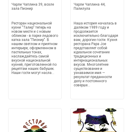
Чарли Чаплина 39, возле
Чарли Чаплина 44,
зала Пионир
Палилула
Ресторан национальной
Наша история началась в
кухни "Талир" теперь на
далёком 1989 году и
новом месте и с новым
продолжается
обликом - в парке ледового
исключительно благодаря
катка зала "Пионир". В
вам, дорогие гости. Кухня
нашем светлом и приятном
ресторана Papa Joe
интерьере, оформленном в
представляет собой
пастельных тонах,
идеальное сочетание
наслаждайтесь самой
традиционных и
вкусной национальной
интернациональных
кухней, приготовленной по
вкусов. Многолетнее
рецептам наших бабушек.
существование и
Наши гости могут насла...
узнаваемое имя —
результат преданности
делу и постоянного
соверше...