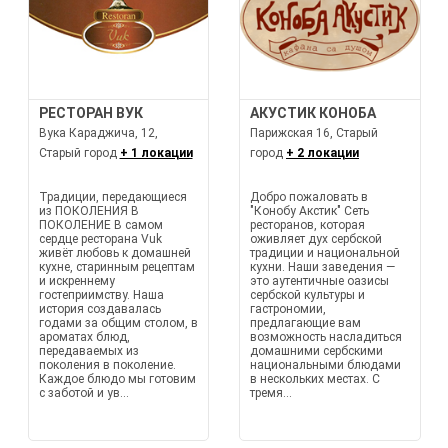
РЕСТОРАН ВУК
АКУСТИК КОНОБА
Вука Караджича, 12,
Парижская 16, Старый
Старый город
+ 1 локации
город
+ 2 локации
Традиции, передающиеся
Добро пожаловать в
из ПОКОЛЕНИЯ В
"Конобу Акстик" Сеть
ПОКОЛЕНИЕ В самом
ресторанов, которая
сердце ресторана Vuk
оживляет дух сербской
живёт любовь к домашней
традиции и национальной
кухне, старинным рецептам
кухни. Наши заведения —
и искреннему
это аутентичные оазисы
гостеприимству. Наша
сербской культуры и
история создавалась
гастрономии,
годами за общим столом, в
предлагающие вам
ароматах блюд,
возможность насладиться
передаваемых из
домашними сербскими
поколения в поколение.
национальными блюдами
Каждое блюдо мы готовим
в нескольких местах. С
с заботой и ув...
тремя...