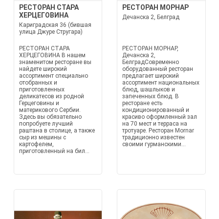
РЕСТОРАН СТАРА
РЕСТОРАН МОРНАР
ХЕРЦЕГОВИНА
Дечанска 2, Белград
Кариградская 36 (бившая
улица Джуре Стругара)
РЕСТОРАН СТАРА
РЕСТОРАН МОРНАР,
ХЕРЦЕГОВИНА В нашем
Дечанска 2,
знаменитом ресторане вы
БелградСовременно
найдете широкий
оборудованный ресторан
ассортимент специально
предлагает широкий
отобранных и
ассортимент национальных
приготовленных
блюд, шашлыков и
деликатесов из родной
запеченных блюд. В
Герцеговины и
ресторане есть
материкового Сербии.
кондиционированный и
Здесь вы обязательно
красиво оформленный зал
попробуете лучший
на 70 мест и терраса на
раштана в столице, а также
тротуаре. Ресторан Мornar
сыр из мешины с
традиционно известен
картофелем,
своими гурманскими...
приготовленный на бил...