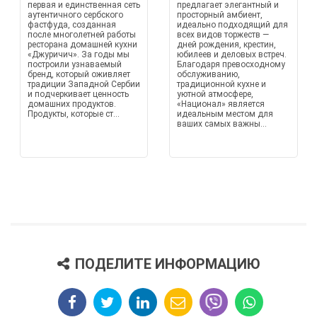
первая и единственная сеть
предлагает элегантный и
аутентичного сербского
просторный амбиент,
фастфуда, созданная
идеально подходящий для
после многолетней работы
всех видов торжеств —
ресторана домашней кухни
дней рождения, крестин,
«Джуричич». За годы мы
юбилеев и деловых встреч.
построили узнаваемый
Благодаря превосходному
бренд, который оживляет
обслуживанию,
традиции Западной Сербии
традиционной кухне и
и подчеркивает ценность
уютной атмосфере,
домашних продуктов.
«Национал» является
Продукты, которые ст...
идеальным местом для
ваших самых важны...
ПОДЕЛИТЕ ИНФОРМАЦИЮ