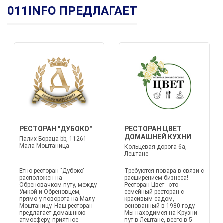
011INFO ПРЕДЛАГАЕТ
РЕСТОРАН "ДУБОКО"
РЕСТОРАН ЦВЕТ
ДОМАШНЕЙ КУХНИ
Палих Бораца bb, 11261
Мала Моштаница
Кольцевая дорога 6а,
Лештане
Етно-ресторан "Дубоко"
Требуются повара в связи с
расположен на
расширением бизнеса!
Обреновачком путу, между
Ресторан Цвет - это
Умкой и Обреновцем,
семейный ресторан с
прямо у поворота на Малу
красивым садом,
Моштаницу. Наш ресторан
основанный в 1980 году.
предлагает домашнюю
Мы находимся на Крузни
атмосферу, приятное
пут в Лештане, всего в 5