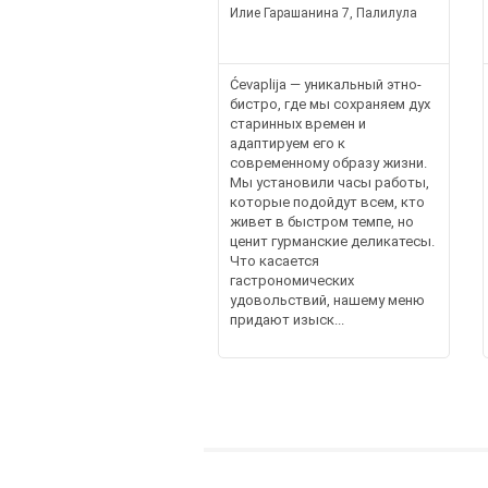
Илие Гарашанина 7, Палилула
Ćevaplija — уникальный этно-
бистро, где мы сохраняем дух
старинных времен и
адаптируем его к
современному образу жизни.
Мы установили часы работы,
которые подойдут всем, кто
живет в быстром темпе, но
ценит гурманские деликатесы.
Что касается
гастрономических
удовольствий, нашему меню
придают изыск...