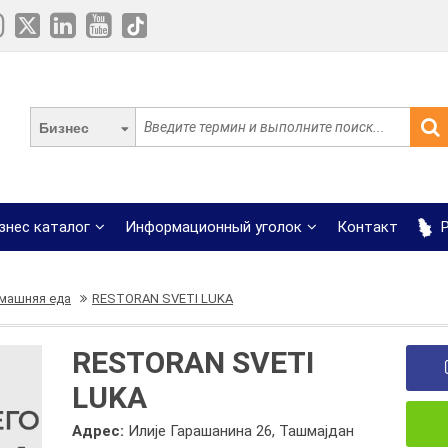
Бизнес
знес каталог
Информационный уголок
Контакт
Р
машняя еда
RESTORAN SVETI LUKA
RESTORAN SVETI
LUKA
Адрес:
Илије Гарашанина 26, Ташмајдан