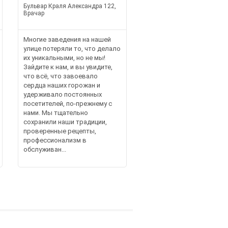
Бульвар Краля Александра 122,
Врачар
Многие заведения на нашей
улице потеряли то, что делало
их уникальными, но не мы!
Зайдите к нам, и вы увидите,
что всё, что завоевало
сердца наших горожан и
удерживало постоянных
посетителей, по-прежнему с
нами. Мы тщательно
сохранили наши традиции,
проверенные рецепты,
профессионализм в
обслуживан...