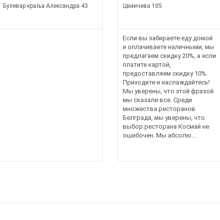
Булевар краља Александра 43
Цвиичева 105
Если вы забираете еду домой
и оплачиваете наличными, мы
предлагаем скидку 20%, а если
платите картой,
предоставляем скидку 10%.
Приходите и наслаждайтесь!
Мы уверены, что этой фразой
мы сказали все. Среди
множества ресторанов
Белграда, мы уверены, что
выбор ресторана Космай не
ошибочен. Мы абсолю...