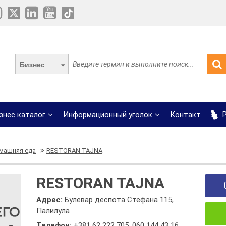
Бизнес
знес каталог
Информационный уголок
Контакт
Р
машняя еда
RESTORAN TAJNA
RESTORAN TAJNA
Адрес:
Булевар деспота Стефана 115,
Палилула
Телефон:
+381 62 222 705
,
060 144 43 16