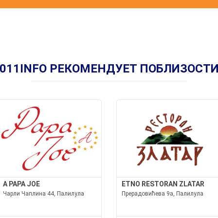
011INFO РЕКОМЕНДУЕТ ПОБЛИЗОСТ
A PAPA JOE
ETNO RESTORAN ZLATAR
Чарли Чаплина 44, Палилула
Прерадовићева 9а, Палилула