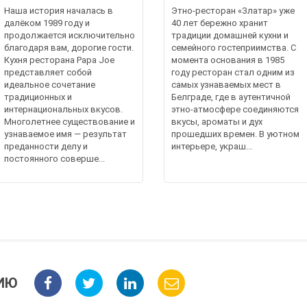
Наша история началась в
Этно-ресторан «Златар» уже
далёком 1989 году и
40 лет бережно хранит
продолжается исключительно
традиции домашней кухни и
благодаря вам, дорогие гости.
семейного гостеприимства. С
Кухня ресторана Papa Joe
момента основания в 1985
представляет собой
году ресторан стал одним из
идеальное сочетание
самых узнаваемых мест в
традиционных и
Белграде, где в аутентичной
интернациональных вкусов.
этно-атмосфере соединяются
Многолетнее существование и
вкусы, ароматы и дух
узнаваемое имя — результат
прошедших времен. В уютном
преданности делу и
интерьере, украш...
постоянного соверше...
ИЮ