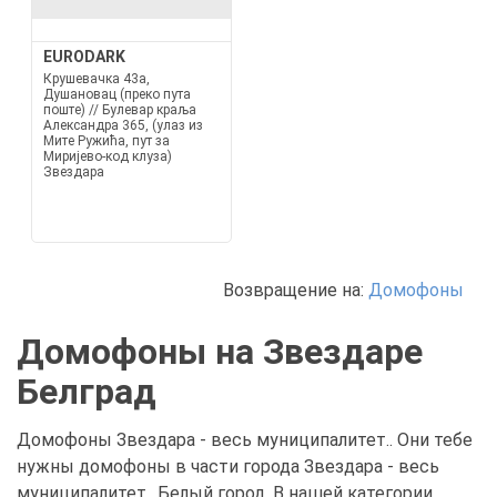
EURODARK
Крушевачка 43а,
Душановац (преко пута
поште) // Булевар краља
Александра 365, (улаз из
Мите Ружића, пут за
Миријево-код клуза)
Звездара
Возвращение на:
Домофоны
Домофоны на Звездаре
Белград
Домофоны Звездара - весь муниципалитет.. Они тебе
нужны домофоны в части города Звездара - весь
муниципалитет., Белый город. В нашей категории