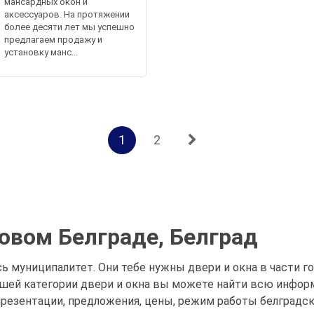
мансардных окон и
аксессуаров. На протяжении
более десяти лет мы успешно
предлагаем продажу и
установку манс...
1
2
Новом Белграде, Белград
сь муниципалитет. Они тебе нужны двери и окна в части г
нашей категории двери и окна вы можете найти всю инфор
презентации, предложения, цены, режим работы белградск