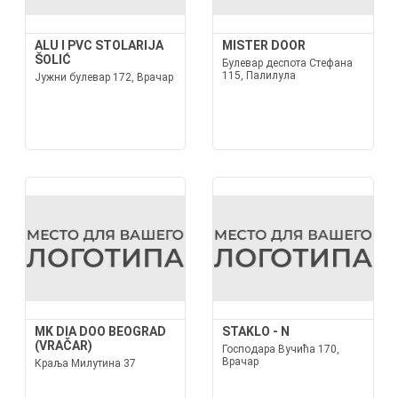
ALU I PVC STOLARIJA
MISTER DOOR
ŠOLIĆ
Булевар деспота Стефана
115, Палилула
Јужни булевар 172, Врачар
MK DIA DOO BEOGRAD
STAKLO - N
(VRAČAR)
Господара Вучића 170,
Врачар
Краља Милутина 37