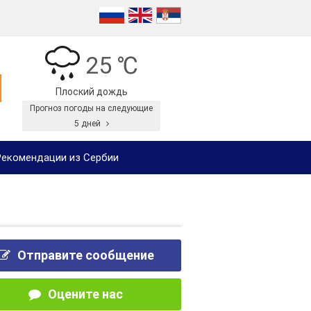
25 ℃
Плоский дождь
Прогноз погоды на следующие
5 дней
екомендации из Сербии
Отправите сообщение
Оцените нас