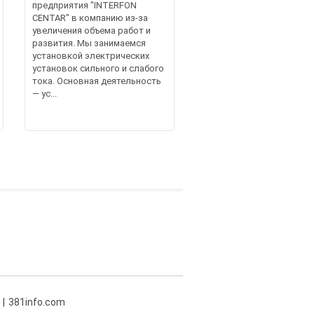
предприятия "INTERFON
CENTAR" в компанию из-за
увеличения объема работ и
развития. Мы занимаемся
установкой электрических
установок сильного и слабого
тока. Основная деятельность
— ус...
381info.com