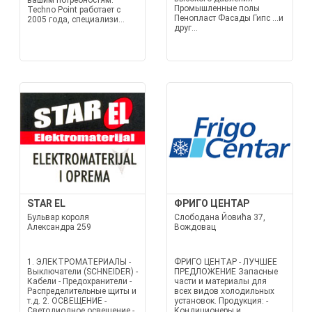
вашим потребностям.
Промышленные полы
Techno Point работает с
Пенопласт Фасады Гипс …и
2005 года, специализи...
друг...
STAR EL
ФРИГО ЦЕНТАР
Бульвар короля
Слободана Йовића 37,
Александра 259
Вождовац
1. ЭЛЕКТРОМАТЕРИАЛЫ -
ФРИГО ЦЕНТАР - ЛУЧШЕЕ
Выключатели (SCHNEIDER) -
ПРЕДЛОЖЕНИЕ Запасные
Кабели - Предохранители -
части и материалы для
Распределительные щиты и
всех видов холодильных
т.д. 2. ОСВЕЩЕНИЕ -
установок. Продукция: -
Светодиодное освещение -
Кондиционеры и