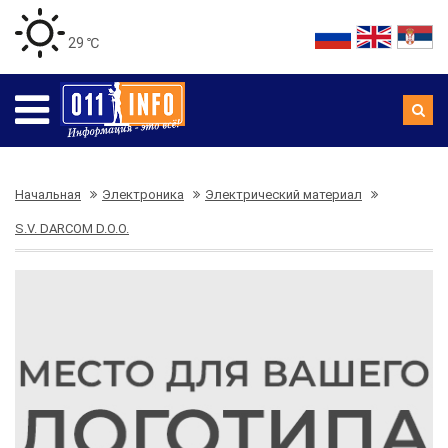
29 ℃
Начальная
Электроника
Электрический материал
S.V. DARCOM D.O.O.