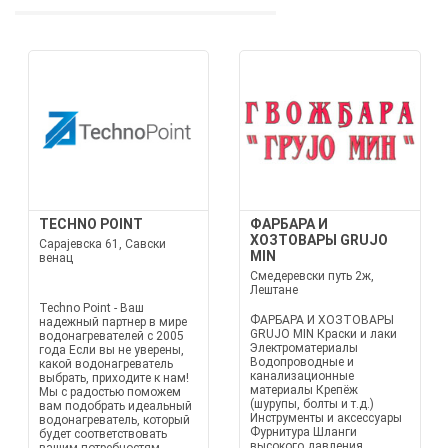
TECHNO POINT
ФАРБАРА И
ХОЗТОВАРЫ GRUJO
Сарајевска 61, Савски
MIN
венац
Смедеревски путь 2ж,
Лештане
Techno Point - Ваш
ФАРБАРА И ХОЗТОВАРЫ
надежный партнер в мире
GRUJO MIN Краски и лаки
водонагревателей с 2005
Электроматериалы
года Если вы не уверены,
Водопроводные и
какой водонагреватель
канализационные
выбрать, приходите к нам!
материалы Крепёж
Мы с радостью поможем
(шурупы, болты и т.д.)
вам подобрать идеальный
Инструменты и аксессуары
водонагреватель, который
Фурнитура Шланги
будет соответствовать
высокого давления