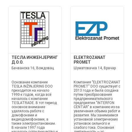
ТЕСЛА ИНЖЕНЈЕРИНГ
ELEKTROZANAT
Д.О.О.
PROMET
Бачванска 16, Вождовац
Шуматовачка 14, Врачар
Основание компании
Компания "ELEKTROZANAT
TESLA INŽINJERING DOO
PROMET" DOO существует с
приходится на начало
2013 года и была создана
1990-х годов, когда всё
путем преобразования
началось с компании
предпринимательского
TESLATRADE. В тот период
предприятия "INTERFON
основное внимание
CENTAR" в компанию из-за
уделялось работе с
увеличения объема работ и
домофонами и
развития. Мы занимаемся
видеодомофонами, а
установкой электрических
также электроустановкам.
установок сильного и
В начале 1997 года
слабого тока. Основная
началось сотрудничество и
деятельность — ус...