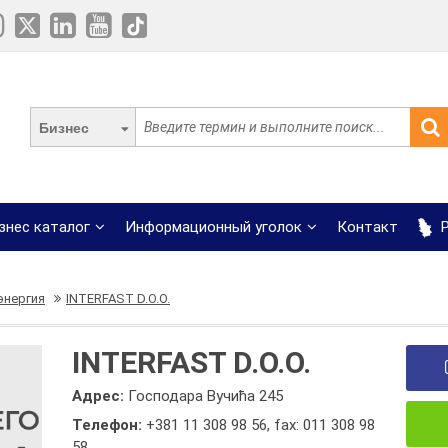
Бизнес
знес каталог
Информационный уголок
Контакт
Р
энергия
INTERFAST D.O.O.
INTERFAST D.O.O.
Адрес:
Господара Вучића 245
Телефон:
+381 11 308 98 56
,
fax: 011 308 98
58