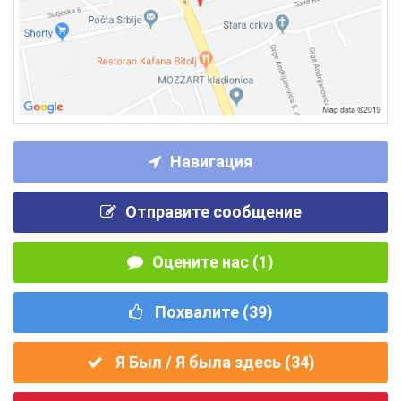
Навигация
Отправите сообщение
Оцените нас (1)
Похвалите (
39
)
Я Был / Я была здесь (
34
)