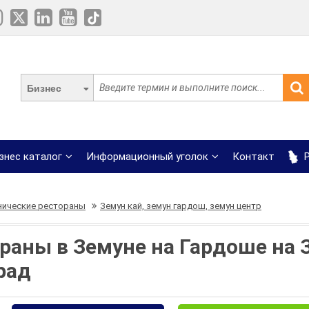
Бизнес
знес каталог
Информационный уголок
Контакт
Р
нические рестораны
Земун кай, земун гардош, земун центр
раны в Земуне на Гардоше на 
рад