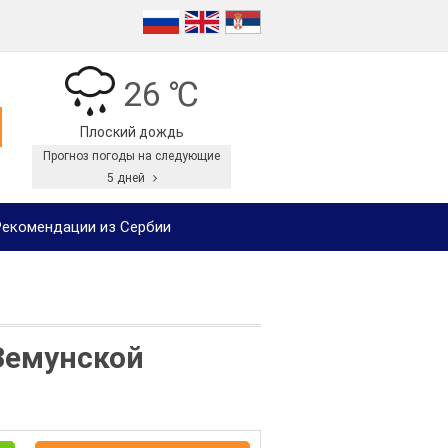
26 ℃
Плоский дождь
Прогноз погоды на следующие
5 дней
екомендации из Сербии
Земунской