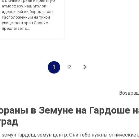
отличный гриль и приятную
атмосферу, наш уголок —
идеальный выбор для вас.
Расположенный на тихой
улице, ресторан Слонче
предлагает с...
1
2
Возвращ
ораны в Земуне на Гардоше 
град
 земун гардош, земун центр. Они тебе нужны этнические 