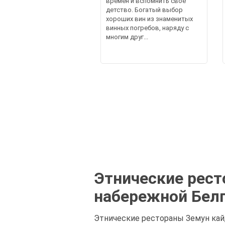
времен и вспомнить свое
детство. Богатый выбор
хороших вин из знаменитых
винных погребов, наряду с
многим друг...
Этнические рест
набережной Бел
Этнические рестораны Земун кай,