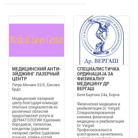
МЕДИЦИНСКИЙ АНТИ-
СПЕЦИАЛИСТИЧКА
ЭЙДЖИНГ ЛАЗЕРНЫЙ
ОРДИНАЦИЈА ЗА
ЦЕНТР
ФИЗИКАЛНУ
МЕДИЦИНУ ДР
Петра Мечаве 33/5, Баново
ВЕРГАШ
Брдо
Беле Бартока 24а, Борча
Медицинский лазерный
центр благодаря команде
Физическая медицина и
опытных специалистов из
реабилитация Dr. Vergaš
различных областей
Специализированная
предоставляет услуги в:
клиника физической
ДЕРМАТОЛОГИИ:Удаление:
медицины и реабилитации
бородавок, папиллом,
Dr. Vergaš
кондилом (удаление
Профессионально и
лазером) грибка (удаление
всесторонне, качественно,
розацеа, грибка ногтей