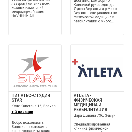
доступно, комфортно…
лазером) лечение всех
Клиникой руководят д-р
кожных изменений
Душан Вергаш и д-р Милош
микродермабразия
Вергаш — специалисты по
НАУЧНЫЙ АН...
физической медицине и
реабилитации с много...
ПИЛАТЕС-СТУДИЯ
ATLETA -
STAR
ФИЗИЧЕСКАЯ
МЕДИЦИНА И
Коче Капетана 16, Врачар
РЕАБИЛИТАЦИЯ
+ 3 локации
Цара Душана 73б, Земун
Добро пожаловать.
Специализированная
Занятия пилатесом с
клиника физической
использованием таких