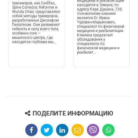
медицины и реабилитации
тренажеров, как Cadillac,
находится в Земуне, по
Spine Corrector, Reformer и
адресу Кара Душана, 73б.
Wunda Chair, представляют
Основателем клиники
собой методы тренировок,
является Dr. Ирена
разработанные Джозефом
Чурович-Марьянович,
Пилатесом. Они развивают
специалист по физической
гибкость и силу всего тела,
медицине и реабилитации.
особенно core —
Клиника предлагает
мышечного центра, где
обследование у
находятся глубокие мы...
специалиста по
физической медицине и
реабилит...
ПОДЕЛИТЕ ИНФОРМАЦИЮ