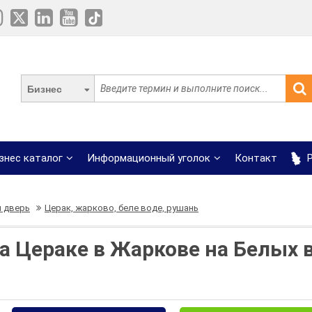
Бизнес
знес каталог
Информационный уголок
Контакт
Р
я дверь
Церак, жарково, беле воде, рушань
а Цераке в Жаркове на Белых 