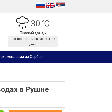
30 ℃
Плоский дождь
Прогноз погоды на следующие
5 дней
екомендации из Сербии
водах в Рушне