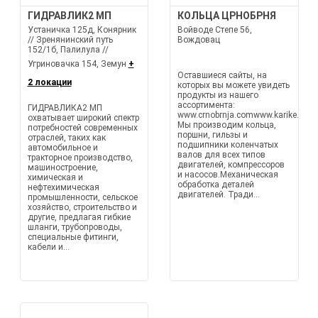
ГИДРАВЛИК2 МП
КОЛЬЦА ЦРНОБРНЯ
Устаничка 125д, Конярник
Войводе Степе 56,
// Зренянинский путь
Вождовац
152/1б, Палилула //
Угриновачка 154, Земун
+
Оставшиеся сайты, на
2 локации
которых вы можете увидеть
продукты из нашего
ассортимента:
ГИДРАВЛИКА2 МП
www.crnobrnja.comwww.karike.euww
охватывает широкий спектр
Мы производим кольца,
потребностей современных
поршни, гильзы и
отраслей, таких как
подшипники коленчатых
автомобильное и
валов для всех типов
тракторное производство,
двигателей, компрессоров
машиностроение,
и насосов.Механическая
химическая и
обработка деталей
нефтехимическая
двигателей. Тради...
промышленности, сельское
хозяйство, строительство и
другие, предлагая гибкие
шланги, трубопроводы,
специальные фитинги,
кабели и...