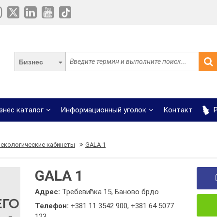
Бизнес
знес каталог
Информационный уголок
Контакт
Р
некологические кабинеты
GALA 1
GALA 1
Адрес:
Требевићка 15, Баново брдо
Телефон:
+381 11 3542 900
,
+381 64 5077
123