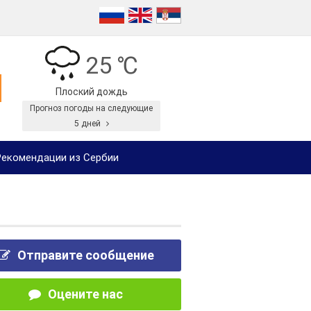
25 ℃
Плоский дождь
Прогноз погоды на следующие
5 дней
екомендации из Сербии
Отправите сообщение
Оцените нас